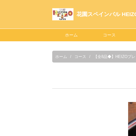
花園スペインバル HEIZ
ホーム
コース
ホーム
コース
【全8品◆】HEIZOプ