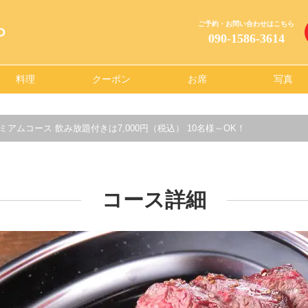
ご予約・お問い合わせはこちら
O
090-1586-3614
料理
クーポン
お席
写真
レミアムコース 飲み放題付きは7,000円（税込） 10名様～OK！
コース詳細