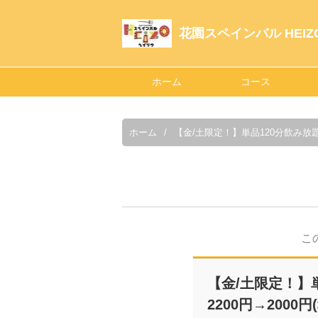
花園スペインバル HEIZ
ホーム
コース
ホーム
【金/土限定！】単品120分飲み放題♪ 
こ
【金/土限定！】単
2200円→2000円